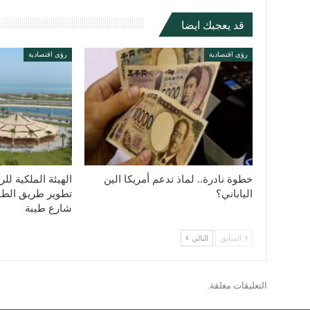
قد يعجبك ايضا
رؤى اقتصادية
رؤى اقتصادية
خطوة نادرة.. لماذ تدعم أمريكا الين
الهيئة الملكية ل
الياباني؟
تطوير طريق الط
شارع طيبة
السابق
التالي
التعليقات مغلقة.