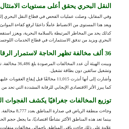
النقل البحري يحقق أعلى مستويات الامتثال
وفي المقابل، وصلت عمليات الفحص في قطاع النقل البحري إلى 10,885 عملية، بمعدل امتثال مرتفع بلغ 9
ويعد هذا المستوى من الانضباط عاملًا داعمًا لرفع كفاءة الموانئ 
كذلك يحد من المخاطر المرتبطة بالسلامة البحرية، ويعزز استقطا
البحري ويزيد من تدفق الاستثمارات في قطاع الخدمات اللوجستي
36 ألف مخالفة تظهر الحاجة لاستمرار الرقابة
وبينت الهيئة أن 
وتشغيل سائقين دون بطاقة تشغيل.
وأشارت إلى أنها أنذرت 11,015 مخالفًا قبل إيقاع العقوبات عليهم. ويعكس هذا الرقم حجم التحديات التشغيلية في القطاع.
كما يبرز الأثر الاقتصادي الإيجابي للرقابة المشددة التي تحد من
توزيع المخالفات جغرافيًا يكشف الفجوات ال
وجاءت منطقة الرياض في صدارة المناطق بعدد 8,777 مخالفة. تلتها مكة المكرمة بـ7,967 مخالفة، ثم الشرقية بـ3,564 مخالفة.
بينما تعد هذه المناطق الأكثر نشاطًا اقتصاديًا، ما يجعل حجم الحر
علاوة على ذلك جاءت باقي المناطق بإجمالي مخالفات متفاوت،