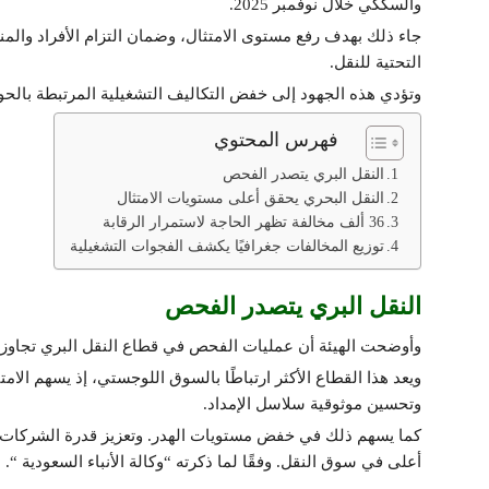
والسككي خلال نوفمبر 2025.
جاء ذلك بهدف رفع مستوى الامتثال، وضمان التزام الأفراد والم
التحتية للنقل.
وتؤدي هذه الجهود إلى خفض التكاليف التشغيلية المرتبطة بالح
فهرس المحتوي
النقل البري يتصدر الفحص
النقل البحري يحقق أعلى مستويات الامتثال
36 ألف مخالفة تظهر الحاجة لاستمرار الرقابة
توزيع المخالفات جغرافيًا يكشف الفجوات التشغيلية
النقل البري يتصدر الفحص
وأوضحت الهيئة أن عمليات الفحص في قطاع النقل البري تجاوزت 334,953 عملية، بمعدل امتثال بلغ 
ويعد هذا القطاع الأكثر ارتباطًا بالسوق اللوجستي، إذ يسهم الام
وتحسين موثوقية سلاسل الإمداد.
كما يسهم ذلك في خفض مستويات الهدر. وتعزيز قدرة الشركات ع
أعلى في سوق النقل. وفقًا لما ذكرته “وكالة الأنباء السعودية “.