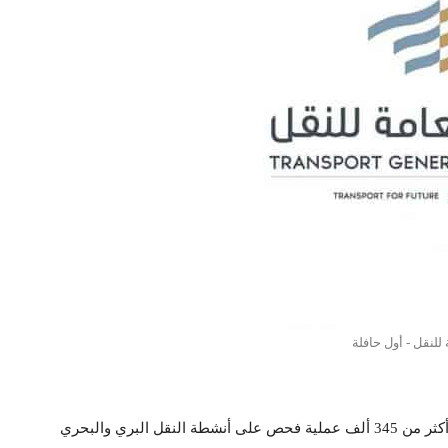
ة للنقل - أول حافلة
، بالتعاون مع عدد من الجهات المعنية، أكثر من 345 ألف عملية فحص على أنشطة النقل البري والبحري