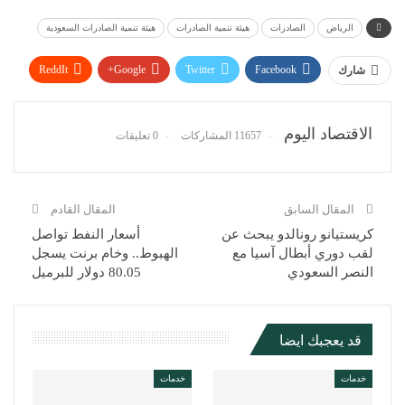
الرياض
الصادرات
هيئة تنمية الصادرات
هيئة تنمية الصادرات السعودية
ReddIt
Google+
Twitter
Facebook
شارك
WhatsApp
Pinterest
البريد الإلكتروني
الاقتصاد اليوم
11657 المشاركات
0 تعليقات
المقال السابق
المقال القادم
كريستيانو رونالدو يبحث عن
أسعار النفط تواصل
لقب دوري أبطال آسيا مع
الهبوط.. وخام برنت يسجل
النصر السعودي
80.05 دولار للبرميل
قد يعجبك ايضا
خدمات
خدمات