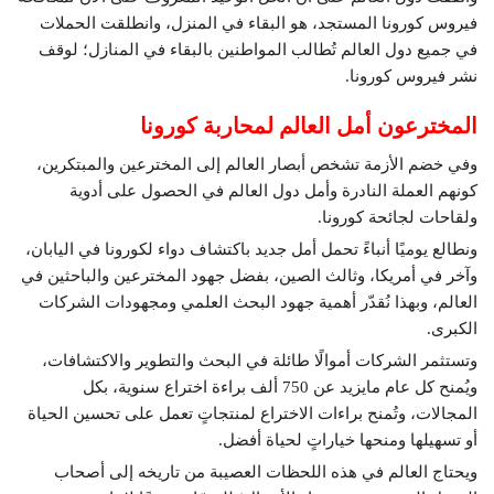
فيروس كورونا المستجد، هو البقاء في المنزل، وانطلقت الحملات
في جميع دول العالم تُطالب المواطنين بالبقاء في المنازل؛ لوقف
نشر فيروس كورونا.
المخترعون أمل العالم لمحاربة كورونا
وفي خضم الأزمة تشخص أبصار العالم إلى المخترعين والمبتكرين،
كونهم العملة النادرة وأمل دول العالم في الحصول على أدوية
ولقاحات لجائحة كورونا.
ونطالع يوميًا أنباءً تحمل أمل جديد باكتشاف دواء لكورونا في اليابان،
وآخر في أمريكا، وثالث الصين، بفضل جهود المخترعين والباحثين في
العالم، وبهذا نُقدّر أهمية جهود البحث العلمي ومجهودات الشركات
الكبرى.
وتستثمر الشركات أموالًا طائلة في البحث والتطوير والاكتشافات،
ويُمنح كل عام مايزيد عن 750 ألف براءة اختراع سنوية، بكل
المجالات، وتُمنح براءات الاختراع لمنتجاتٍ تعمل على تحسين الحياة
أو تسهيلها ومنحها خياراتٍ لحياة أفضل.
ويحتاج العالم في هذه اللحظات العصيبة من تاريخه إلى أصحاب