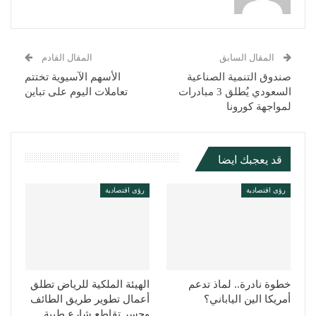
المقال السابق
المقال القادم
صندوق التنمية الصناعية
الأسهم الآسيوية تختتم
السعودي يُطلق 3 مبادرات
تعاملات اليوم على تباين
لمواجهة كورونا
قد يعجبك ايضا
رؤى اقتصادية
رؤى اقتصادية
خطوة نادرة.. لماذ تدعم
الهيئة الملكية للرياض تطلق
أمريكا الين الياباني؟
أعمال تطوير طريق الطائف
وجسر تقاطع شارع طيبة