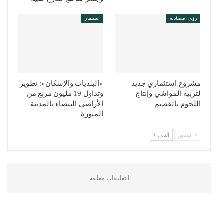
رؤى اقتصادية
استثمار
مشروع استثماري جديد
«البلديات والإسكان»: تطوير
لتربية المواشي وإنتاج
وتداول 19 مليون مربع من
اللحوم بالقصيم
الأراضي البيضاء بالمدينة
المنورة
السابق
التالي
التعليقات مغلقة.