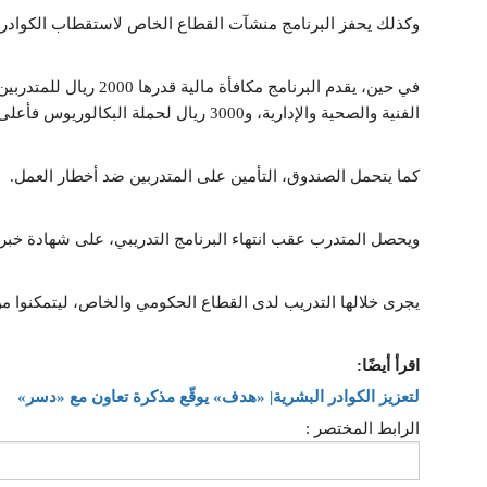
وكذلك يحفز البرنامج منشآت القطاع الخاص لاستقطاب الكوادر الو
في حين، يقدم البرنامج م
الفنية والصحية والإدارية، و3000 ريال لحملة البكالوريوس فأعلى، خلال فترة التدريب.
كما يتحمل الصندوق، التأمين على المتدربين ضد أخطار العمل.
ويحصل المتدرب عقب انتهاء البرنامج التدريبي، على شهادة خبرة، وتتراوح
يجرى خلالها التدريب لدى القطاع الحكومي والخاص، ليتمكنوا م
اقرأ أيضًا:
لتعزيز الكوادر البشرية| «هدف» يوقّع مذكرة تعاون مع «دسر»
الرابط المختصر :