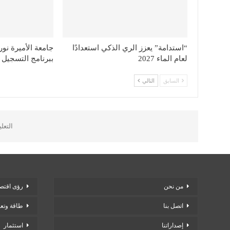
“استدامة” يعزز الري الذكي استعدادًا
جامعة الأميرة نو
لعام الماء 2027
ببرنامج التسجيل 
السابق
التالي
التعل
من نحن
رؤى اقتصا
اتصل بنا
طاقة وتع
إصداراتنا
استثمار