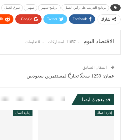
برنامج التدريب على رأس العمل
برنامج تمهير
تمهير
سوق العمل
It
Google+
Twitter
Facebook
شارك
الاقتصاد اليوم
11657 المشاركات
0 تعليقات
المقال السابق
عمان: 1259 سجلًا تجاريًّا لمستثمرين سعوديين
قد يعجبك ايضا
إدارة أعمال
إدارة أعمال