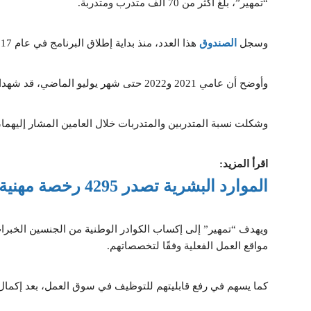
“تمهير”، بلغ أكثر من 70 ألف متدرب ومتدربة.
وسجل
الصندوق
هذا العدد، منذ بداية إطلاق البرنامج في عام 2017 وحتى الآن.
وأوضح أن عامي 2021 و2022 حتى شهر يوليو الماضي، قد شهدا إقبالًا متزايدًا للاستفادة من برنامج “تمهير”.
وشكلت نسبة المتدربين والمتدربات خلال العامين المشار إليهما، نحو 66% من إجمالي الملتحقين منذ إطلاق ا
اقرأ المزيد:
الموارد البشرية تصدر 4295 رخصة مهنية لنشاط الذهب
ويهدف “تمهير” إلى إكساب الكوادر الوطنية من الجنسين الخبرا
مواقع العمل الفعلية وفقًا لتخصصاتهم.
كما يسهم في رفع قابليتهم للتوظيف في سوق العمل، بعد إكمال 