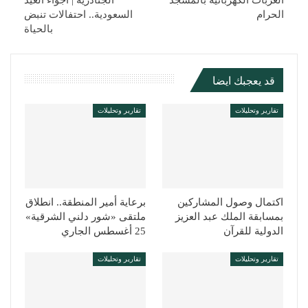
العربات الكهربائية بالمسجد
الجنادرية | أجواء العيد
الحرام
السعودية.. احتفالات تنبض
بالحياة
قد يعجبك ايضا
تقارير وتحليلات
تقارير وتحليلات
اكتمال وصول المشاركين
برعاية أمير المنطقة.. انطلاق
بمسابقة الملك عبد العزيز
ملتقى «شور دلني الشرقية»
الدولية للقرآن
25 أغسطس الجاري
تقارير وتحليلات
تقارير وتحليلات