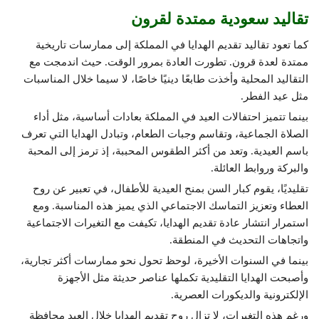
تقاليد سعودية ممتدة لقرون
كما تعود تقاليد تقديم الهدايا في المملكة إلى ممارسات تاريخية
ممتدة لعدة قرون. تطورت العادة بمرور الوقت. حيث اندمجت مع
التقاليد المحلية وأخذت طابعًا دينيًا خاصًا، لا سيما خلال المناسبات
مثل عيد الفطر.
بينما تتميز احتفالات العيد في المملكة بعادات أساسية، مثل أداء
الصلاة الجماعية، وتقاسم وجبات الطعام، وتبادل الهدايا التي تعرف
باسم العيدية. وتعد من أكثر الطقوس المحببة، إذ ترمز إلى المحبة
والبركة وروابط العائلة.
تقليديًا، يقوم كبار السن بمنح العيدية للأطفال، في تعبير عن روح
العطاء وتعزيز التماسك الاجتماعي الذي يميز هذه المناسبة. ومع
استمرار انتشار عادة تقديم الهدايا، تكيفت مع التغيرات الاجتماعية
واتجاهات التحديث في المنطقة.
بينما في السنوات الأخيرة، لوحظ تحول نحو ممارسات أكثر تجارية،
وأصبحت الهدايا التقليدية تكملها عناصر حديثة مثل الأجهزة
الإلكترونية والديكورات العصرية.
ورغم هذه التغيرات، لا تزال روح تقديم الهدايا خلال العيد محافظة