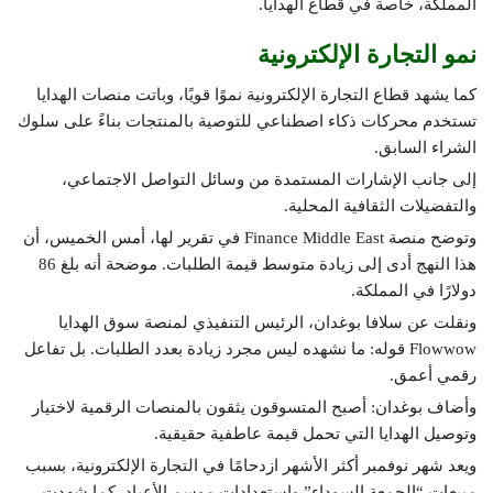
المملكة، خاصة في قطاع الهدايا.
نمو التجارة الإلكترونية
كما يشهد قطاع التجارة الإلكترونية نموًا قويًا، وباتت منصات الهدايا
تستخدم محركات ذكاء اصطناعي للتوصية بالمنتجات بناءً على سلوك
الشراء السابق.
إلى جانب الإشارات المستمدة من وسائل التواصل الاجتماعي،
والتفضيلات الثقافية المحلية.
وتوضح منصة Finance Middle East في تقرير لها، أمس الخميس، أن
هذا النهج أدى إلى زيادة متوسط قيمة الطلبات. موضحة أنه بلغ 86
دولارًا في المملكة.
ونقلت عن سلافا بوغدان، الرئيس التنفيذي لمنصة سوق الهدايا
Flowwow قوله: ما نشهده ليس مجرد زيادة بعدد الطلبات. بل تفاعل
رقمي أعمق.
وأضاف بوغدان: أصبح المتسوقون يثقون بالمنصات الرقمية لاختيار
وتوصيل الهدايا التي تحمل قيمة عاطفية حقيقية.
ويعد شهر نوفمبر أكثر الأشهر ازدحامًا في التجارة الإلكترونية، بسبب
مبيعات “الجمعة السوداء” واستعدادات موسم الأعياد. كما شهدت