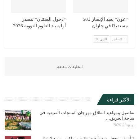
“عون” يعيد الإبصار لـ50
“دحول الصمّان” تتصدر
مستفيدًا في جازان
أولمبياد العلوم النووية 2026
السابق
التالي
التعليقات مغلقة.
الأكثر قراءة
تفاصيل ومواعيد انطلاق مهرجان المنتجات الصيفية في
ساحة الحريق…
يوليو 23, 2026
3 أسباب تجعل وزن آيفون 18 برو ماكس ميزة لا عيبًا