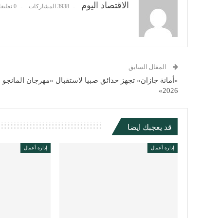
الاقتصاد اليوم
3938 المشاركات
0 تعليقات
المقال السابق
«أمانة جازان» تجهز حدائق صبيا لاستقبال «مهرجان المانجو
2026»
قد يعجبك ايضا
إدارة أعمال
إدارة أعمال