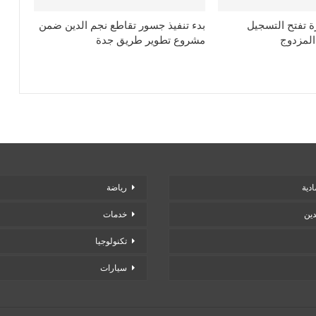
رة تفتح التسجيل
بدء تنفيذ جسور تقاطع نجم الدين ضمن
المزدوج
مشروع تطوير طريق جدة
دية
رياضة
دين
خدمات
تكنولوجيا
سيارات