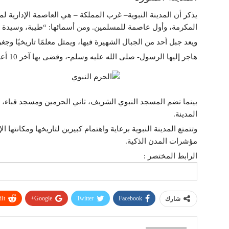
يذكر أن المدينة النبوية– غرب المملكة – هي العاصمة الإدارية ل
المكرمة، وأول عاصمة للمسلمين. ومن أسمائها: “طيبة، وسيدة الب
ويعد جبل أحد من الجبال الشهيرة فيها، ويمثل معلمًا تاريخيًا وجغراف
هاجر إليها الرسول- صلى الله عليه وسلم-، وقضى بها آخر 10 أعوام من عمره، ودفن فيها.
بينما تضم المسجد النبوي الشريف، ثاني الحرمين ومسجد قباء، 
المدينة.
وتتمتع المدينة النبوية برعاية واهتمام كبيرين لتاريخها ومكانتها 
مؤشرات المدن الذكية.
الرابط المختصر :
It
Google+
Twitter
Facebook
شارك