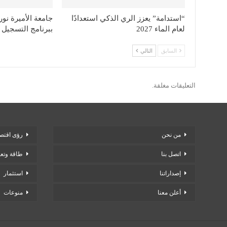
“استدامة” يعزز الري الذكي استعدادًا
جامعة الأميرة نو
لعام الماء 2027
ببرنامج التسجيل 
السابق
التالي
التعليقات مغلقة.
من نحن
رؤى اقتصا
اتصل بنا
طاقة وتع
إصداراتنا
استثمار
أعلن معنا
منوعات