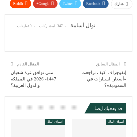
ReddIt
Google+
Twitter
Facebook
شارك
WhatsApp
Pinterest
البريد الإلكتروني
نوال أسامة
347 المشاركات
0 تعليقات
المقال السابق
المقال القادم
إنفوجراف| كيف تراجعت
متى توافق غرة شعبان
«أسعار السيارات في
1447- 2026 في المملكة
السعودية»؟
والدول العربية؟
قد يعجبك ايضا
أسواق المال
أسواق المال