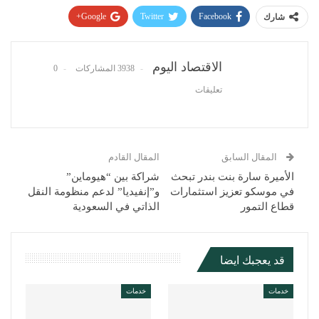
Google+
Twitter
Facebook
شارك
Pinterest
WhatsApp
ReddIt
البريد الإلكتروني
الاقتصاد اليوم
3938 المشاركات
0
تعليقات
المقال السابق
المقال القادم
الأميرة سارة بنت بندر تبحث
شراكة بين “هيوماين”
في موسكو تعزيز استثمارات
و”إنفيديا” لدعم منظومة النقل
قطاع التمور
الذاتي في السعودية
قد يعجبك ايضا
خدمات
خدمات