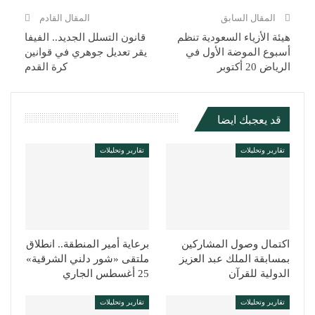
المقال السابق
المقال القادم
هيئة الأزياء السعودية تنظم
قانون التسلل الجديد.. الفيفا
أسبوع الموضة الأول في
يقر تعديل جوهري في قوانين
الرياض 20 أكتوبر
كرة القدم
قد يعجبك ايضا
تقارير وتحليلات
تقارير وتحليلات
اكتمال وصول المشاركين
برعاية أمير المنطقة.. انطلاق
بمسابقة الملك عبد العزيز
ملتقى «شور دلني الشرقية»
الدولية للقرآن
25 أغسطس الجاري
تقارير وتحليلات
تقارير وتحليلات