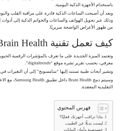
باستخدام الأجهزة الذكية اليومية.
وبعد أن أصبحت الساعات الذكية قادرة على مراقبة القلب والنوم
وذلك عبر تحويل الهواتف والساعات والخواتم الذكية إلى أدوات إن
من ظهور الأعراض الواضحة سريريًا.
كيف تعمل تقنية Brain Health؟
وتعتمد الميزة الجديدة على ما تعرف بالمؤشرات الرقمية الحيوي
معرفي، بحسب تقرير نشره موقع “digitaltrends”.
وتشير أبحاث طبية تستند إليها “سامسونج” إلى أن التغيرات في الدماغ قد تبدأ قبل 10 سنوات أو أكث
وسيتم دمج lth
التقليدية المعقدة.
فهرس المحتوي
ماذا تراقب أجهزتك فعليًا؟
ليست بديلًا عن الطبيب
خصوصية وأمان البيانات