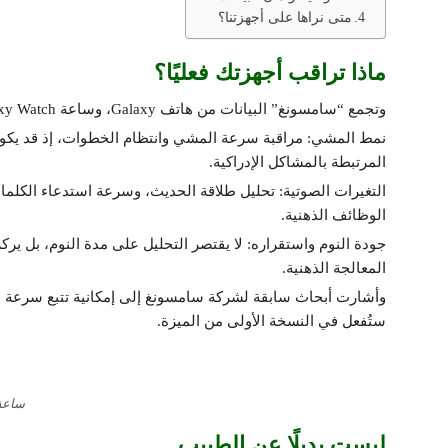
متى نراها على أجهزتنا؟
ماذا تراقب أجهزتك فعليًا؟
وتجمع “سامسونغ” البيانات من هاتف Galaxy، وساعة Galaxy Watch. وحتى خاتم Galaxy Ring، لتحليل ثلاثة محاور رئيسة:
نمط المشي: مراقبة سرعة المشي وانتظام الخطوات، إذ قد يكون 
المرتبطة بالمشاكل الإدراكية.
التغيرات الصوتية: تحليل طلاقة الحديث، وسرعة استدعاء الكلمات
الوظائف الذهنية.
جودة النوم واستقراره: لا يقتصر التحليل على مدة النوم، بل يركز
المعالجة الذهنية.
وأشارت أبحاث سابقة لشركة سامسونغ إلى إمكانية تتبع سرعة الكت
ستُفعل في النسخة الأولى من الميزة.
ساعة
ليست بديلًا عن الطبيب