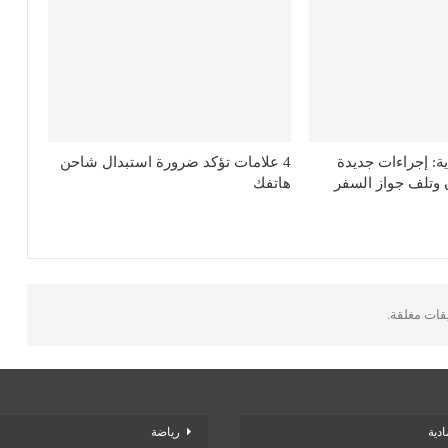
ة: إجراءات جديدة
4 علامات تؤكد ضرورة استبدال شاحن
 وتلف جواز السفر
هاتفك
يقات مغلقة.
دية
رياضة