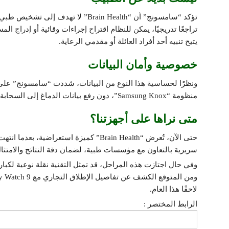
تؤكد “سامسونج” أن “Brain Health” لا
تراجعًا تدريجيًا، يمكن للنظام اقتراح إجراءات وقائية أو إدراج 
يتيح تنبيه أحد أفراد العائلة أو مقدمي الرعاية.
خصوصية وأمان البيانات
ونظرًا لحساسية هذا النوع من البيانات، شددت “سامسونج” على أ
منظومة “Samsung Knox”، دون رفع بيانات الدماغ إلى السحابة أو مشاركتها مع أطراف خارجية.
متى نراها على أجهزتنا؟
حتى الآن، تُعرض “Brain Health” كميزة استعراضية، بعدما انتهت “
سريرية بالتعاون مع مؤسسات طبية، لضمان دقة النتائج والامتثا
وفي حال اجتازت هذه المراحل، قد تمثل التقنية نقلة نوعية لكبار
لاحقًا هذا العام.
الرابط المختصر :