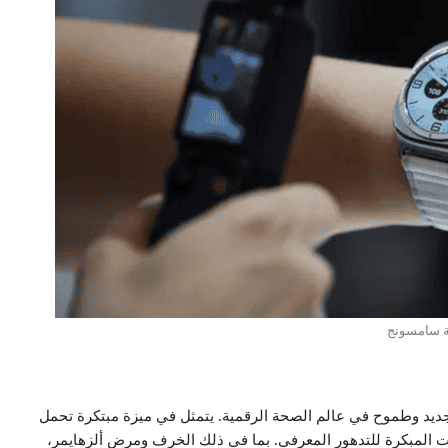
 سامسونج
ج” خلال معرض “CES 2026” عن توجه جديد وطموح في عالم الصحة الرقمية. يتمثل في ميزة مبتكرة تحمل
د المؤشرات المبكرة للتدهور المعرفي. بما في ذلك الخرف ومرض ألزهايمر،