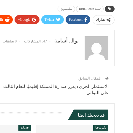
تقنية Brain Health
سامسونج
It
Google+
Twitter
Facebook
شارك
نوال أسامة
347 المشاركات
0 تعليقات
المقال السابق
الاستثمار الجريء يعزز صدارة المملكة إقليميًا للعام الثالث
على التوالي
قد يعجبك ايضا
تكنولوجيا
خدمات