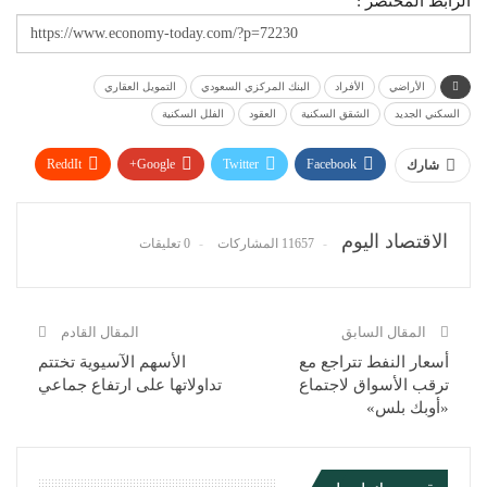
الرابط المختصر :
الأراضي
الأفراد
البنك المركزي السعودي
التمويل العقاري
السكني الجديد
الشقق السكنية
العقود
الفلل السكنية
ReddIt
Google+
Twitter
Facebook
شارك
WhatsApp
Pinterest
البريد الإلكتروني
الاقتصاد اليوم
11657 المشاركات
0 تعليقات
المقال السابق
المقال القادم
أسعار النفط تتراجع مع
الأسهم الآسيوية تختتم
ترقب الأسواق لاجتماع
تداولاتها على ارتفاع جماعي
«أوبك بلس»