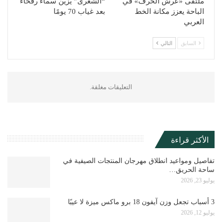
ملتقى «عرش الحرف» في
“الشِّعرى” يزين سماء رفحاء
الباحة يعزز مكانة الخط
بعد غياب 70 يومًا
العربي
السابق
التالي
التعليقات مغلقة.
الأكثر قراءة
تفاصيل ومواعيد انطلاق مهرجان المنتجات الصيفية في
ساحة الحريق…
يوليو 23, 2026
3 أسباب تجعل وزن آيفون 18 برو ماكس ميزة لا عيبًا
يوليو 12, 2026