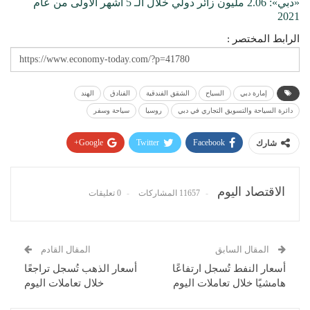
«دبي»: 2.06 مليون زائر دولي خلال الـ 5 أشهر الأولى من عام
2021
الرابط المختصر :
إمارة دبي
السياح
الشقق الفندقية
الفنادق
الهند
دائرة السياحة والتسويق التجاري في دبي
روسيا
سياحة وسفر
Google+
Twitter
Facebook
شارك
Pinterest
WhatsApp
ReddIt
البريد الإلكتروني
الاقتصاد اليوم
11657 المشاركات
0 تعليقات
المقال السابق
المقال القادم
أسعار النفط تُسجل ارتفاعًا
أسعار الذهب تُسجل تراجعًا
هامشيًا خلال تعاملات اليوم
خلال تعاملات اليوم