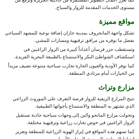
كما تعزز أعمال التطوير المستمرة من جاذبية الجزيرة وترفع من
مستوى الخدمات المقدمة للزوار والسياح.
مواقع مميزة
تشكل واجهة المانجروف بمدينة جازان إضافة نوعية للمشهد السياحي
بفضل ما توفره من مرافق ترفيهية ومسارات للمشي.
وتستقطب جزر فرسان أعداداً كبيرة من الزوار الراغبين في
استكشاف الشواطئ البكر والاستمتاع بالطبيعة البحرية الفريدة.
كما توفر الأودية والعيون الحارة تجارب سياحية متنوعة تضيف مزيداً
من الخيارات أمام مرتادي المنطقة.
مزارع وتراث
تتيح المزارع الريفية للزوار فرصة التعرف على الموروث الزراعي
الذي تشتهر به المنطقة والاستمتاع بأجوائها الطبيعية.
وتحولت مزارع المانجو والبن إلى وجهات سياحية جاذبة تستقبل
الزوار الراغبين في خوض تجارب زراعية وترفيهية مختلفة.
كما تسهم هذه المواقع في إبراز الهوية الزراعية للمنطقة وتعزيز