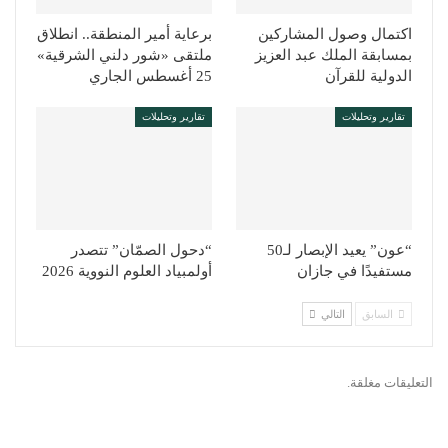
اكتمال وصول المشاركين
برعاية أمير المنطقة.. انطلاق
بمسابقة الملك عبد العزيز
ملتقى «شور دلني الشرقية»
الدولية للقرآن
25 أغسطس الجاري
تقارير وتحليلات
تقارير وتحليلات
“عون” يعيد الإبصار لـ50
“دحول الصمّان” تتصدر
مستفيدًا في جازان
أولمبياد العلوم النووية 2026
السابق
التالي
التعليقات مغلقة.