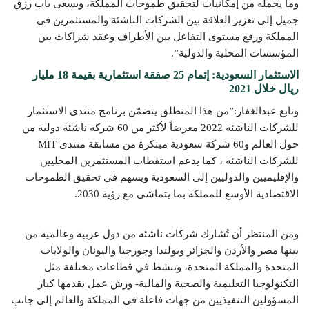
وما يحمله من إمكانيات لتحقيق طموحات المملكة، ويسعى باب رزق
جميل إلى تعزيز العلاقة بين الشركات الناشئة والمستثمرين في
المملكة ورفع مستوى التفاعل بين الأطراف وعقد شراكات بين
المؤسسات المحلية والدولية”.
الاستثمار السعودية: إتمام 25 صفقة استثمارية بقيمة 18 مليار
ريال خلال 2021
وتابع عبدالغفار:”من هذا المنطلق يتضمّن برنامج منتدى الاستثمار
للشركات الناشئة 2022 معرضاً لأكثر من 60 شركة ناشئة دولية من
حول العالم و60 شركة سعودية مبتكرة من مسابقة منتدى MIT
للشركات الناشئة ، كما يدعم استقطاب المستثمرين المحليين
والإقليميين والدوليين إلى السعودية ويسهم في تحقيق الطموحات
الاقتصادية الأوسع للمملكة بما يتماشى مع رؤية 2030.
ومن المنتظر أن تُشارك شركات ناشئة من دول عربية وعالمية من
بينها مصر والأردن والجزائر وبولندا وجورجيا واليونان والولايات
المتحدة والمملكة المتحدة، وتنشط في قطاعات مختلفة مثل
التكنولوجيا التعليمية والصحية والمالية- ورش عمل يقدمها كبار
المسؤولين التنفيذيين من جهات فاعلة في المملكة والعالم إلى جانب