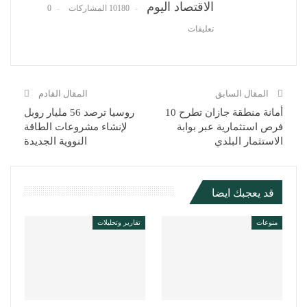
الاقتصاد اليوم
10180 المشاركات
0
تعليقات
المقال السابق
المقال القادم
أمانة منطقة جازان تطرح 10
روسيا ترصد 56 مليار روبل
فرص استثمارية عبر بوابة
لإنشاء مشروعات الطاقة
الاستثمار البلدي
النووية الجديدة
قد يعجبك ايضا
منوعات
تقارير وتحليلات