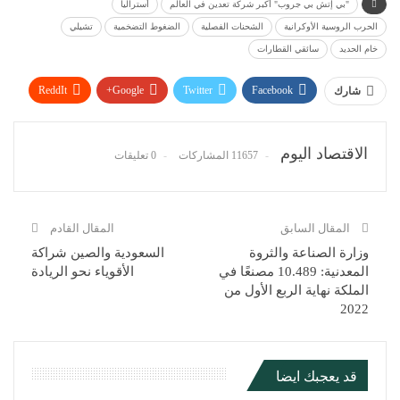
"بي إتش بي جروب" أكبر شركة تعدين في العالم
أستراليا
الحرب الروسية الأوكرانية
الشحنات الفصلية
الضغوط التضخمية
تشيلي
خام الحديد
سائقي القطارات
ReddIt
Google+
Twitter
Facebook
شارك
WhatsApp
Pinterest
البريد الإلكتروني
الاقتصاد اليوم
11657 المشاركات
0 تعليقات
المقال السابق
المقال القادم
وزارة الصناعة والثروة
السعودية والصين شراكة
المعدنية: 10.489 مصنعًا في
الأقوياء نحو الريادة
الملكة نهاية الربع الأول من
2022
قد يعجبك ايضا