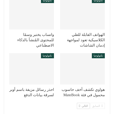
تكنولوجيا
تكنولوجيا
الهواتف القابلة للطي
واتساب يختبر وسمًا
الكلاسيكية تعود لمواجهة
للمحتوى المُنشأ بالذكاء
إدمان الشاشات
الاصطناعي
تكنولوجيا
تكنولوجيا
هواوي تكشف أخف حاسوب
احذر رسائل مزيفة باسم أوبر
محمول في فئة MateBook
لسرقة بيانات الدفع
السابق
التالي