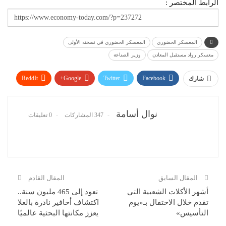
الرابط المختصر :
المعسكر الحضوري
المعسكر الحضوري في نسخته الأولى
معسكر رواد مستقبل المعادن
وزير الصناعة
ReddIt
Google+
Twitter
Facebook
شارك
WhatsApp
Pinterest
البريد الإلكتروني
نوال أسامة
347 المشاركات
0 تعليقات
المقال السابق
المقال القادم
أشهر الأكلات الشعبية التي
تعود إلى 465 مليون سنة..
تقدم خلال الاحتفال بـ«يوم
اكتشاف أحافير نادرة بالعلا
التأسيس»
يعزز مكانتها البحثية عالميًا