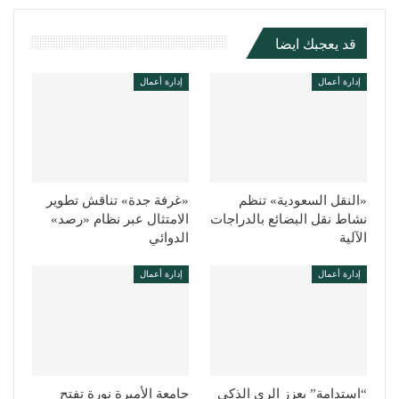
قد يعجبك ايضا
إدارة أعمال
إدارة أعمال
«النقل السعودية» تنظم
«غرفة جدة» تناقش تطوير
نشاط نقل البضائع بالدراجات
الامتثال عبر نظام «رصد»
الآلية
الدوائي
إدارة أعمال
إدارة أعمال
“استدامة” يعزز الري الذكي
جامعة الأميرة نورة تفتح