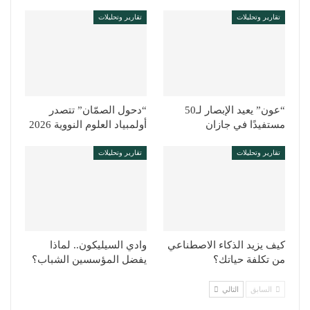
تقارير وتحليلات
تقارير وتحليلات
“عون” يعيد الإبصار لـ50
“دحول الصمّان” تتصدر
مستفيدًا في جازان
أولمبياد العلوم النووية 2026
تقارير وتحليلات
تقارير وتحليلات
كيف يزيد الذكاء الاصطناعي
وادي السيليكون.. لماذا
من تكلفة حياتك؟
يفضل المؤسسين الشباب؟
السابق
التالي