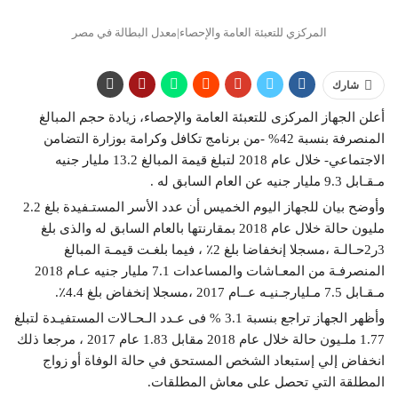
المركزي للتعبئة العامة والإحصاء|معدل البطالة في مصر
شارك
أعلن الجهاز المركزى للتعبئة العامة والإحصاء، زيادة حجم المبالغ
المنصرفة بنسبة 42% -من برنامج تكافل وكرامة بوزارة التضامن
الاجتماعي- خلال عام 2018 لتبلغ قيمة المبالغ 13.2 مليار جنيه
مـقـابل 9.3 مليار جنيه عن العام السابق له .
وأوضح بيان للجهاز اليوم الخميس أن عدد الأسر المستـفيدة بلغ 2.2
مليون حالة خلال عام 2018 بمقارنتها بالعام السابق له والذى بلغ
3ر2حـالـة ،مسجلا إنخفاضا بلغ 2٪ ، فيما بلغـت قيمـة المبالغ
المنصرفـة من المعـاشات والمساعدات 7.1 مليار جنيه عـام 2018
مـقـابل 7.5 مـليارجـنيـه عــام 2017 ،مسجلا إنخفاض بلغ 4.4٪.
وأظهر الجهاز تراجع بنسبة 3.1 % فى عـدد الـحـالات المستفيـدة لتبلغ
1.77 ملـيون حالة خلال عام 2018 مقابل 1.83 عام 2017 ، مرجعا ذلك
انخفاض إلي إستبعاد الشخص المستحق في حالة الوفاة أو زواج
المطلقة التي تحصل على معاش المطلقات.