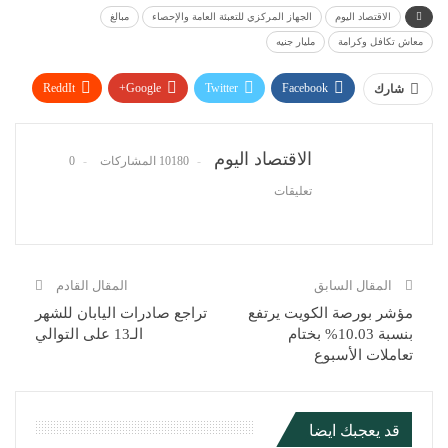
الاقتصاد اليوم
الجهاز المركزي للتعبئة العامة والإحصاء
مبالغ
معاش تكافل وكرامة
مليار جنيه
ReddIt
Google+
Twitter
Facebook
شارك
WhatsApp
Pinterest
البريد الإلكتروني
الاقتصاد اليوم
10180 المشاركات
0
تعليقات
المقال السابق
المقال القادم
مؤشر بورصة الكويت يرتفع
تراجع صادرات اليابان للشهر
بنسبة 10.03% بختام
الـ13 على التوالي
تعاملات الأسبوع
قد يعجبك ايضا