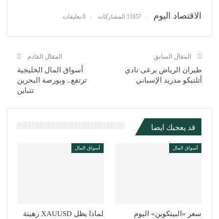
الاقتصاد اليوم
11657 المشاركات
0 تعليقات
المقال السابق
المقال القادم
طيران الرياض يرعى نادي
أسواق المال الخليجية
أتلتيكو مدريد الإسباني
ترتفع.. وبورصة البحرين
تتباين
قد يعجبك ايضا
أسواق المال
أسواق المال
سعر «البيتكوين» اليوم
لماذا يظل XAUUSD رهينة