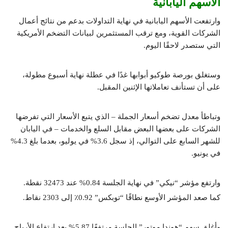
الأسهم اليابانية
وارتفعت الأسهم اليابانية في نهاية التداولات بدعم من نتائج أعمال
الشركات القوية، ومع ترقب المستثمرين لبيانات التضخم الأمريكية
التي ستصدر لاحقًا اليوم.
وستغلق بورصة طوكيو أبوابها غدًا في عطلة نهاية أسبوع مطولة،
على أن تستأنف تعاملاتها الإثنين المقبل.
وتباطأ معدل تضخم أسعار الجملة – الذي يتبع الأسعار التي تفرضها
الشركات على بعضها البعض مقابل السلع والخدمات – في اليابان
للشهر السابع على التوالي، إذ سجل 3.6% في يوليو، بعدما بلغ 4.3%
في يونيو.
وارتفع مؤشر “نيكي” في نهاية الجلسة 0.84% عند 32473 نقطة.
كما صعد المؤشر الأوسع نطاقًا “توبكس” 0.92٪؜ إلى 2303 نقاط.
وأغلق سهم “هوندا موتور” الجلسة مرتفعًا 5.87% بعد ارتفاع الأرباح