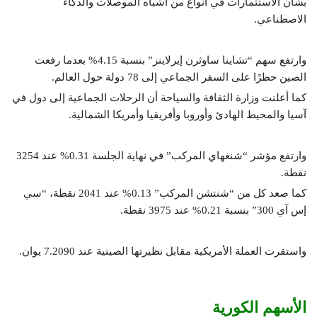
بشأن الاستثمارات في أنواع من أشباه الموصلات والذكاء
الاصطناعي.
وارتفع سهم “تشاينا ساوثرن إيرلاينز” بنسبة 4.15% بعدما رفعت
الصين حظرًا على السفر الجماعي إلى 78 دولة حول العالم.
كما أعلنت وزارة الثقافة والسياحة أن الرحلات الجماعية إلى دول في
آسيا والمحيط الهادئ وأوروبا وأفريقيا وأمريكا الشمالية.
وارتفع مؤشر “شنغهاي المركب” في نهاية الجلسة 0.31% عند 3254
نقطة.
كما صعد كل من “شنتشن المركب” 0.13% عند 2041 نقطة، “سي
إس آي 300” بنسبة 0.21% عند 3975 نقطة.
واستقرت العملة الأمريكية مقابل نظيرتها الصينية عند 7.2090 يوان.
الأسهم الكورية