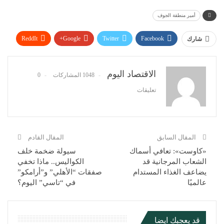
أمير منطقة الجوف
ReddIt
Google+
Twitter
Facebook
شارك
WhatsApp
Pinterest
البريد الإلكتروني
الاقتصاد اليوم
1048 المشاركات
0
تعليقات
المقال السابق
المقال القادم
«كاوست»: تعافي أسماك
سيولة ضخمة خلف
الشعاب المرجانية قد
الكواليس.. ماذا تخفي
يضاعف الغذاء المستدام
صفقات “الأهلي” و”أرامكو”
عالميًا
في “تاسي” اليوم؟
قد يعجبك ايضا