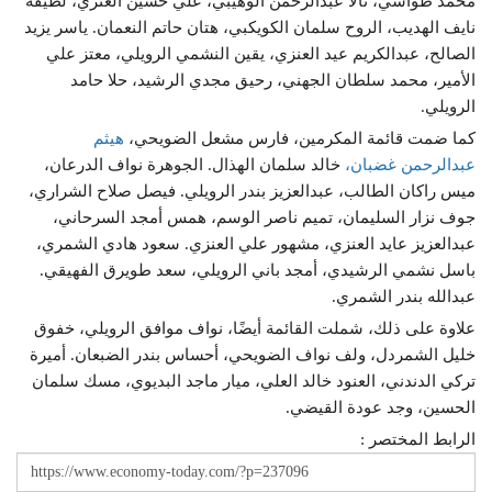
محمد طواشي، تالا عبدالرحمن الوهيبي، علي حسين العنزي، لطيفة
نايف الهديب، الروح سلمان الكويكبي، هتان حاتم النعمان. ياسر يزيد
الصالح، عبدالكريم عيد العنزي، يقين النشمي الرويلي، معتز علي
الأمير، محمد سلطان الجهني، رحيق مجدي الرشيد، حلا حامد
الرويلي.
كما ضمت قائمة المكرمين، فارس مشعل الضويحي،
هيثم
عبدالرحمن غضبان،
خالد سلمان الهذال. الجوهرة نواف الدرعان،
ميس راكان الطالب، عبدالعزيز بندر الرويلي. فيصل صلاح الشراري،
جوف نزار السليمان، تميم ناصر الوسم، همس أمجد السرحاني،
عبدالعزيز عايد العنزي، مشهور علي العنزي. سعود هادي الشمري،
باسل نشمي الرشيدي، أمجد باني الرويلي، سعد طويرق الفهيقي.
عبدالله بندر الشمري.
علاوة على ذلك، شملت القائمة أيضًا، نواف موافق الرويلي، خفوق
خليل الشمردل، ولف نواف الضويحي، أحساس بندر الضبعان. أميرة
تركي الدندني، العنود خالد العلي، ميار ماجد البديوي، مسك سلمان
الحسين، وجد عودة القيضي.
الرابط المختصر :