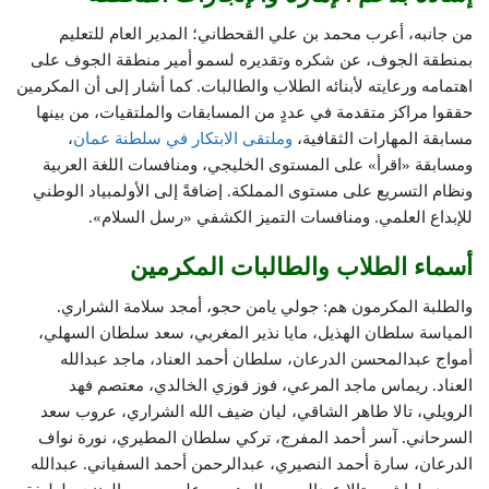
من جانبه، أعرب محمد بن علي القحطاني؛ المدير العام للتعليم
بمنطقة الجوف، عن شكره وتقديره لسمو أمير منطقة الجوف على
اهتمامه ورعايته لأبنائه الطلاب والطالبات. كما أشار إلى أن المكرمين
حققوا مراكز متقدمة في عددٍ من المسابقات والملتقيات، من بينها
مسابقة المهارات الثقافية،
وملتقى الابتكار في سلطنة عمان
،
ومسابقة «اقرأ» على المستوى الخليجي، ومنافسات اللغة العربية
ونظام التسريع على مستوى المملكة. إضافةً إلى الأولمبياد الوطني
للإبداع العلمي. ومنافسات التميز الكشفي «رسل السلام».
أسماء الطلاب والطالبات المكرمين
والطلبة المكرمون هم: جولي يامن حجو، أمجد سلامة الشراري.
المياسة سلطان الهذيل، مايا نذير المغربي، سعد سلطان السهلي،
أمواج عبدالمحسن الدرعان، سلطان أحمد العناد، ماجد عبدالله
العناد. ريماس ماجد المرعي، فوز فوزي الخالدي، معتصم فهد
الرويلي، تالا طاهر الشاقي، ليان ضيف الله الشراري، عروب سعد
السرحاني. آسر أحمد المفرج، تركي سلطان المطيري، نورة نواف
الدرعان، سارة أحمد النصيري، عبدالرحمن أحمد السفياني. عبدالله