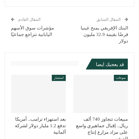
المقال السابق
المقال القادم
البنك الإفريقي يمنح غينيا
مؤشرات سوق الأسهم
قرضًا بقيمة 32.9 مليون
اليابانية تتراجع جماعيًا
دولار
قد يعجبك ايضا
منوعات
استثمار
مبيعات تتجاوز 740 ألف
بعد استهزاء ترامب.. أمريكا
ريال.. إقبال جماهيري واسع
تدفع 1.2 مليار دولار لشركة
على مزاد مزارع إنتاج
ألمانية
الصقور بـ…