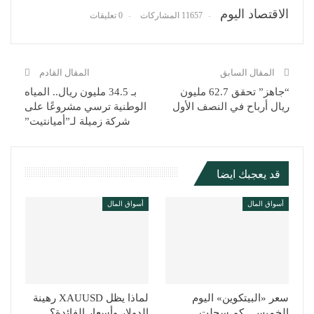
الاقتصاد اليوم
11657 المشاركات
0 تعليقات
المقال السابق
المقال القادم
“جاهز” تحقق 62.7 مليون
بـ 34.5 مليون ريال.. المياه
ريال أرباح في النصف الأول
الوطنية ترسي مشروعًا على
شركة زميلة لـ”أميانتيت”
قد يعجبك ايضا
أسواق المال
أسواق المال
سعر «البيتكوين» اليوم
لماذا يظل XAUUSD رهينة
الخميس.. كم سجلت
الدولار وأسعار الفائدة؟