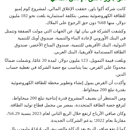
كانت شركة أكوا باور، حققت الإغلاق المالي، لمشروع كوم إمبو
للطاقة الكهروضوئية بمصر، بتكلفة استثمارية بلغت نحو 182 مليون
دولار، منها 68% دون حق الرجوع على الملاك.
وكشفت الشركة في بيان لها، عن الجهات التي مولت الصفقة وتتمثل
في البنك الأوروبي لإعادة البناء والتنمية، صندوق أوبك للتنمية
الدولية، البنك الأفريقي للتنمية، صندوق المناخ الأخضر، صندوق
الطاقة المستدامة لأفريقيا، البنك العربي.
وبلغت قيمة التمويل، 123 مليون دولار، لمدة 20 عامًا، وشملت ضمانًا
محدودًا على القرض، بما يتناسب مع حصة الشركة في تغطية حساب
الدين.
وأكدت أن القرض يمول إنشاء وتطوير محطة للطاقة الكهروضوئية
بقدرة تبلغ 200 ميجاواط.
ومن المنتظر أن يضيف المشروع قدرة إنتاجية تبلغ 200 ميجاواط،
لترفع حصة الطاقة المتجددة، بمصر من مجمل قطاع توليد الطاقة.
وكان صافي الأرباح ارتفع خلال الربع الثاني لعام 2023 بنسبة 6.29%،
مقارنةً بعام 2022؛ بدعم الشركات الجديدة.
كما ارتفع صافي الربح بعد الزكاة والضريبة، إلى 414.4 مليون ريال