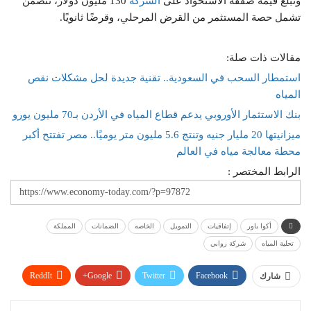
وتبلغ قيمة صفقة الاستحواذ على
الشركة
130 مليون دولار، تتضمن
تشمل حصة المستثمر من القرض المرحلي، وقرضًا ثانويًا.
مقالات ذات صلة:
استمطار السحب في السعودية.. تقنية جديدة لحل مشكلات نقص
المياه
بنك الاستثمار الأوروبي يدعم قطاع المياه في الأردن بـ70 مليون يورو
ميزانيتها 20 مليار جنيه وتنتج 5.6 مليون متر يوميًا.. مصر تفتتح أكبر
محطة معالجة مياه في العالم
الرابط المختصر :
أكوا باور
إتفاقيات
التمويل
الخاصه
الضمانات
المملكة
تحلية المياه
شركة روابي
ReddIt
Google+
Twitter
Facebook
شارك
WhatsApp
Pinterest
البريد الإلكتروني