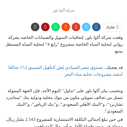
شركة أكوا باور
شارك
وقعت شركة أكوا باور، إتفاقيات التمويل والضمانات الخاصه بشركة
روابي لتحلية المياه الخاصة بمشروع “رابغ 4” لتحلية المياه المستقل
بينبع.
قد يعجبك..
صندوق مصر السيادي يُعلن التأهيل المسبق لـ17 تحالفًا
لتنفيذ مشروعات تحلية مياه البحر
وبحسب بيان أكوا باور على “تداول” اليوم الأحد، فإن الجهة الممولة
تتمثل من تحالف تمويلي مكون من بنوك محلية ودولية بنك “ستاندرد
تشارترد”، و”البنك الأهلي السعودي”، و”بنك الرياض”، و”البنك
السعودي”.
في حين تبلغ إجمالي التكلفة الاستثمارية للمشروع 2.543 مليار ريال،
ممولة عبر ديون طويلة الأجل ورأس مال المساهمين.