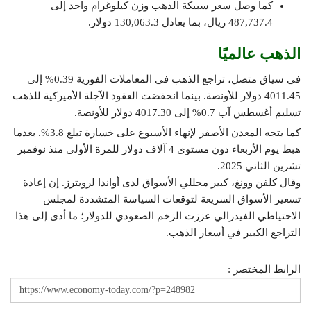
كما وصل سعر سبيكة الذهب وزن كيلوغرام واحد إلى
487,737.4 ريال، بما يعادل 130,063.3 دولار.
الذهب عالميًا
في سياق متصل، تراجع الذهب في المعاملات الفورية 0.39% إلى
4011.45 دولار للأونصة. بينما انخفضت العقود الآجلة الأميركية للذهب
تسليم أغسطس آب 0.7% إلى 4017.30 دولار للأونصة.
كما يتجه المعدن الأصفر لإنهاء الأسبوع على خسارة تبلغ 3.8%. بعدما
هبط يوم الأربعاء دون مستوى 4 آلاف دولار للمرة الأولى منذ نوفمبر
تشرين الثاني 2025.
وقال كلفن وونغ، كبير محللي الأسواق لدى أواندا لرويترز. إن إعادة
تسعير الأسواق السريعة لتوقعات السياسة المتشددة لمجلس
الاحتياطي الفيدرالي عززت الزخم الصعودي للدولار؛ ما أدى إلى هذا
التراجع الكبير في أسعار الذهب.
الرابط المختصر :